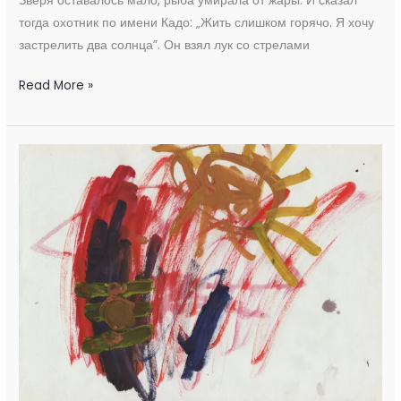
Зверя оставалось мало, рыба умирала от жары. И сказал
тогда охотник по имени Кадо: „Жить слишком горячо. Я хочу
застрелить два солнца”. Он взял лук со стрелами
Read More »
Свет
и
Тьма